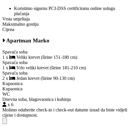
Koristimo sigurnu PCI-DSS certificiranu online uslugu
plaćanja
Vrsta smještaja
Maksimalno gostiju
Cijena
Apartman Marko
Spavaća soba
1 x
Veliki krevet (širine 151-180 cm)
Spavaća soba
1 x
Vrlo veliki krevet (širine 181-210 cm)
Spavaća soba
2 x
Jedan krevet (širine 90-130 cm)
Kupaonica
Kupaonica
WC
Dnevna soba, blagovaonica i kuhinja
x 6
Molimo odaberite check-in i check-out datume iznad da biste vidjeli
cijene i dostupnost.
Close modal