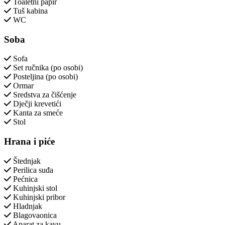
Toaletni papir
Tuš kabina
WC
Soba
Sofa
Set ručnika (po osobi)
Posteljina (po osobi)
Ormar
Sredstva za čišćenje
Dječji krevetići
Kanta za smeće
Stol
Hrana i piće
Štednjak
Perilica suđa
Pećnica
Kuhinjski stol
Kuhinjski pribor
Hladnjak
Blagovaonica
Aparat za kavu