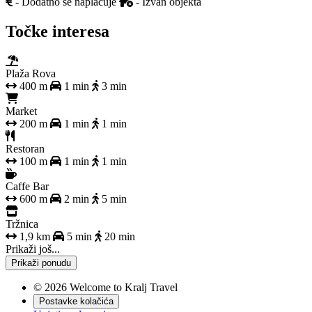
- Dodatno se naplaćuje
- Izvan objekta
Točke interesa
Plaža Rova
400 m
1 min
3 min
Market
200 m
1 min
1 min
Restoran
100 m
1 min
1 min
Caffe Bar
600 m
2 min
5 min
Tržnica
1,9 km
5 min
20 min
Prikaži još...
Prikaži ponudu
© 2026 Welcome to Kralj Travel
Postavke kolačića