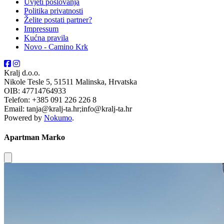
Uvjeti poslovanja
Politika privatnosti
Želite postati partner?
Impressum
Kućna pravila
Novo - Camino Krk
Kralj d.o.o.
Nikole Tesle 5, 51511 Malinska, Hrvatska
OIB: 47714764933
Telefon: +385 091 226 226 8
Email: tanja@kralj-ta.hr;info@kralj-ta.hr
Powered by
Nokumo
.
Apartman Marko
Close modal