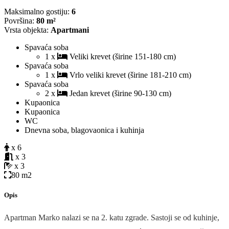
Maksimalno gostiju:
6
Površina:
80 m²
Vrsta objekta:
Apartmani
Spavaća soba
1 x
Veliki krevet (širine 151-180 cm)
Spavaća soba
1 x
Vrlo veliki krevet (širine 181-210 cm)
Spavaća soba
2 x
Jedan krevet (širine 90-130 cm)
Kupaonica
Kupaonica
WC
Dnevna soba, blagovaonica i kuhinja
x 6
x 3
x 3
80 m2
Opis
Apartman Marko nalazi se na 2. katu zgrade. Sastoji se od kuhinje,