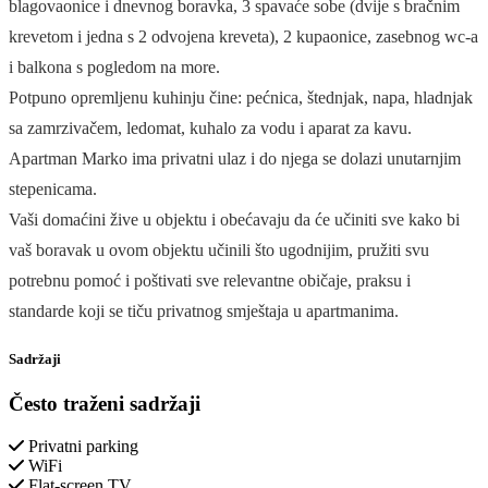
blagovaonice i dnevnog boravka, 3 spavaće sobe (dvije s bračnim
krevetom i jedna s 2 odvojena kreveta), 2 kupaonice, zasebnog wc-a
i balkona s pogledom na more.
Potpuno opremljenu kuhinju čine: pećnica, štednjak, napa, hladnjak
sa zamrzivačem, ledomat, kuhalo za vodu i aparat za kavu.
Apartman Marko ima privatni ulaz i do njega se dolazi unutarnjim
stepenicama.
Vaši domaćini žive u objektu i obećavaju da će učiniti sve kako bi
vaš boravak u ovom objektu učinili što ugodnijim, pružiti svu
potrebnu pomoć i poštivati sve relevantne običaje, praksu i
standarde koji se tiču privatnog smještaja u apartmanima.
Sadržaji
Često traženi sadržaji
Privatni parking
WiFi
Flat-screen TV