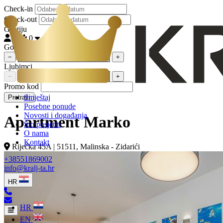
Check-in
Check-out
Gostiju
2
0
Gostiju
−
+
Ljubimci
−
+
Promo kod
Smještaj
Pretraži
Posebne ponude
Novosti i događanja
Apartment Marko
Što posjetiti
O nama
Kontakt
Riječka 45A | 51511, Malinska - Zidarići
+38551869002
info@kralj-ta.hr
HR
HR
EN