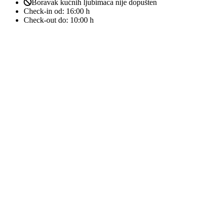
Boravak kućnih ljubimaca nije dopušten
Check-in od:
16:00 h
Check-out do:
10:00 h