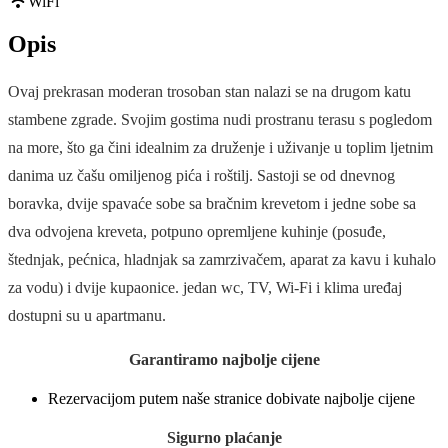
WiFi
Opis
Ovaj prekrasan moderan trosoban stan nalazi se na drugom katu
stambene zgrade. Svojim gostima nudi prostranu terasu s pogledom
na more, što ga čini idealnim za druženje i uživanje u toplim ljetnim
danima uz čašu omiljenog pića i roštilj. Sastoji se od dnevnog
boravka, dvije spavaće sobe sa bračnim krevetom i jedne sobe sa
dva odvojena kreveta, potpuno opremljene kuhinje (posuđe,
štednjak, pećnica, hladnjak sa zamrzivačem, aparat za kavu i kuhalo
za vodu) i dvije kupaonice. jedan wc, TV, Wi-Fi i klima uređaj
dostupni su u apartmanu.
Garantiramo najbolje cijene
Rezervacijom putem naše stranice dobivate najbolje cijene
Sigurno plaćanje