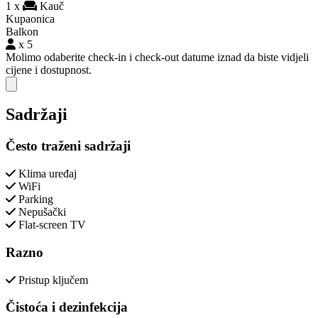
1 x
Kauč
Kupaonica
Balkon
x 5
Molimo odaberite check-in i check-out datume iznad da biste vidjeli
cijene i dostupnost.
Close modal
Sadržaji
Često traženi sadržaji
Klima uređaj
WiFi
Parking
Nepušački
Flat-screen TV
Razno
Pristup ključem
Čistoća i dezinfekcija