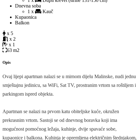
1 x
Dupli krevet (širine 131-150 cm)
Dnevna soba
1 x
Kauč
Kupaonica
Balkon
x 5
x 2
x 1
63 m2
Opis
Ovaj lijepi apartman nalazi se u mirnom dijelu Malinske, nudi jednu
smještajnu jedinicu, sa WiFi, Sat TV, prostranim vrtom sa roštiljem i
parkingom ispred objekta.
Apartman se nalazi na prvom katu obiteljske kuće, okružen
prekrasnim vrtom. Sastoji se od dnevnog boravka koji ima
mogućnost pomoćnog ležaja, kuhinje, dvije spavaće sobe,
kupaonice i balkona. Kuhinja je opremljena električnim štednjakom,