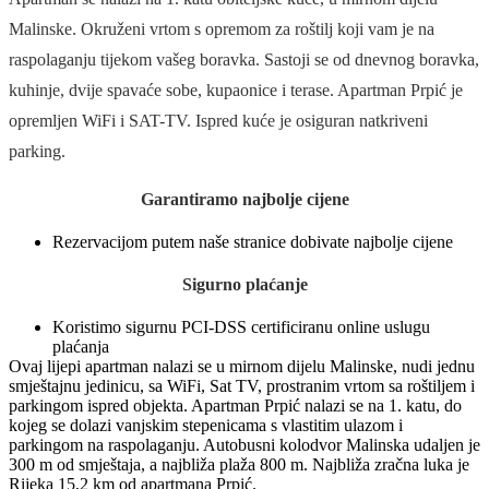
Malinske. Okruženi vrtom s opremom za roštilj koji vam je na
raspolaganju tijekom vašeg boravka. Sastoji se od dnevnog boravka,
kuhinje, dvije spavaće sobe, kupaonice i terase. Apartman Prpić je
opremljen WiFi i SAT-TV. Ispred kuće je osiguran natkriveni
parking.
Garantiramo najbolje cijene
Rezervacijom putem naše stranice dobivate najbolje cijene
Sigurno plaćanje
Koristimo sigurnu PCI-DSS certificiranu online uslugu
plaćanja
Ovaj lijepi apartman nalazi se u mirnom dijelu Malinske, nudi jednu
smještajnu jedinicu, sa WiFi, Sat TV, prostranim vrtom sa roštiljem i
parkingom ispred objekta. Apartman Prpić nalazi se na 1. katu, do
kojeg se dolazi vanjskim stepenicama s vlastitim ulazom i
parkingom na raspolaganju. Autobusni kolodvor Malinska udaljen je
300 m od smještaja, a najbliža plaža 800 m. Najbliža zračna luka je
Rijeka 15,2 km od apartmana Prpić.