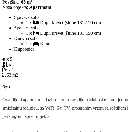
Površina:
63 m²
Vrsta objekta:
Apartmani
Spavaća soba
1 x
Dupli krevet (širine 131-150 cm)
Spavaća soba
1 x
Dupli krevet (širine 131-150 cm)
Dnevna soba
1 x
Kauč
Kupaonica
x 5
x 2
x 1
63 m2
Opis
Ovaj lijepi apartman nalazi se u mirnom dijelu Malinske, nudi jednu
smještajnu jedinicu, sa WiFi, Sat TV, prostranim vrtom sa roštiljem i
parkingom ispred objekta.