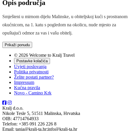
Opis područja
Smješteni u mirnom dijelu Malinske, u obiteljskoj kući s prostranom
okućnicom, na 1. katu s pogledom na okolicu, nude mjesto za
opuštajući odmor za vas i vašu obitelj.
Prikaži ponudu
© 2026 Welcome to Kralj Travel
Postavke kolačića
Uvjeti poslovanja
Politika privatnosti
Želite postati partner?
Impressum
Kućna pravila
Novo - Camino Krk
Kralj d.o.o.
Nikole Tesle 5, 51511 Malinska, Hrvatska
OIB: 47714764933
Telefon: +385 091 226 226 8
Email: tanja@kralj-ta.hr;info@kralj-ta.hr