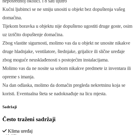
neposrednoj okolici. i 8 sati ujutro
Kućni ljubimci se ne smiju unositi u objekt bez dopuštenja vašeg
domaćina.
Tijekom boravka u objektu nije dopušteno ugostiti druge goste, osim
uz izričito dopuštenje domaćina.
Zbog vlastite sigurnosti, molimo vas da u objekt ne unosite nikakve
druge hladnjake, ventilatore, štednjake, grijalice ili slične uređaje
zbog moguće neusklađenosti s postojećim instalacijama.
Molimo vas da ne nosite sa sobom nikakve predmete iz inventara ili
opreme s imanja.
Na dan odlaska, molimo da domaćin pregleda nekretninu koja se
koristi. Eventualna šteta se nadoknađuje na licu mjesta.
Sadržaji
Često traženi sadržaji
Klima uređaj