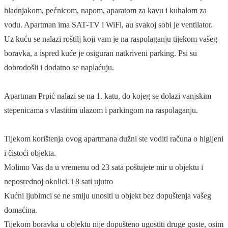
hladnjakom, pećnicom, napom, aparatom za kavu i kuhalom za
vodu. Apartman ima SAT-TV i WiFi, au svakoj sobi je ventilator.
Uz kuću se nalazi roštilj koji vam je na raspolaganju tijekom vašeg
boravka, a ispred kuće je osiguran natkriveni parking. Psi su
dobrodošli i dodatno se naplaćuju.
Apartman Prpić nalazi se na 1. katu, do kojeg se dolazi vanjskim
stepenicama s vlastitim ulazom i parkingom na raspolaganju.
Tijekom korištenja ovog apartmana dužni ste voditi računa o higijeni
i čistoći objekta.
Molimo Vas da u vremenu od 23 sata poštujete mir u objektu i
neposrednoj okolici. i 8 sati ujutro
Kućni ljubimci se ne smiju unositi u objekt bez dopuštenja vašeg
domaćina.
Tijekom boravka u objektu nije dopušteno ugostiti druge goste, osim