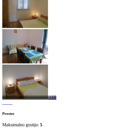
+10
Prostor
Maksimalno gostiju:
5