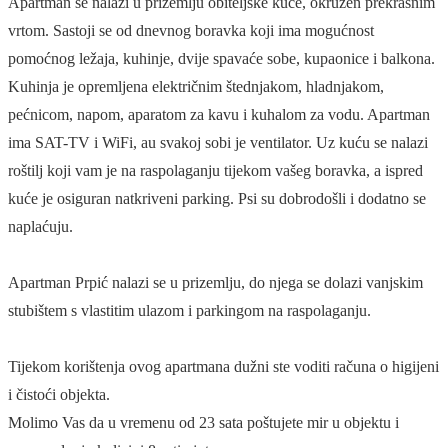
Apartman se nalazi u prizemlju obiteljske kuće, okružen prekrasnim
vrtom. Sastoji se od dnevnog boravka koji ima mogućnost
pomoćnog ležaja, kuhinje, dvije spavaće sobe, kupaonice i balkona.
Kuhinja je opremljena električnim štednjakom, hladnjakom,
pećnicom, napom, aparatom za kavu i kuhalom za vodu. Apartman
ima SAT-TV i WiFi, au svakoj sobi je ventilator. Uz kuću se nalazi
roštilj koji vam je na raspolaganju tijekom vašeg boravka, a ispred
kuće je osiguran natkriveni parking. Psi su dobrodošli i dodatno se
naplaćuju.
Apartman Prpić nalazi se u prizemlju, do njega se dolazi vanjskim
stubištem s vlastitim ulazom i parkingom na raspolaganju.
Tijekom korištenja ovog apartmana dužni ste voditi računa o higijeni
i čistoći objekta.
Molimo Vas da u vremenu od 23 sata poštujete mir u objektu i