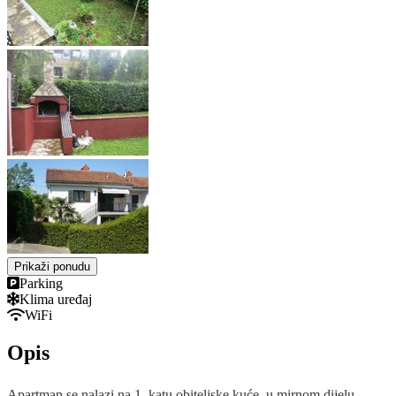
Prikaži ponudu
Parking
Klima uređaj
WiFi
Opis
Apartman se nalazi na 1. katu obiteljske kuće, u mirnom dijelu