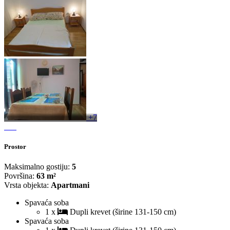
+7
Prostor
Maksimalno gostiju:
5
Površina:
63 m²
Vrsta objekta:
Apartmani
Spavaća soba
1 x
Dupli krevet (širine 131-150 cm)
Spavaća soba