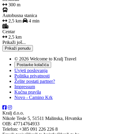
300 m
Autobusna stanica
2,5 km
4 min
Centar
2,5 km
Prikaži još...
Prikaži ponudu
© 2026 Welcome to Kralj Travel
Postavke kolačića
Uvjeti poslovanja
Politika privatnosti
Želite postati partner?
Impressum
Kućna pravila
Novo - Camino Krk
Kralj d.o.o.
Nikole Tesle 5, 51511 Malinska, Hrvatska
OIB: 47714764933
Telefon: +385 091 226 226 8