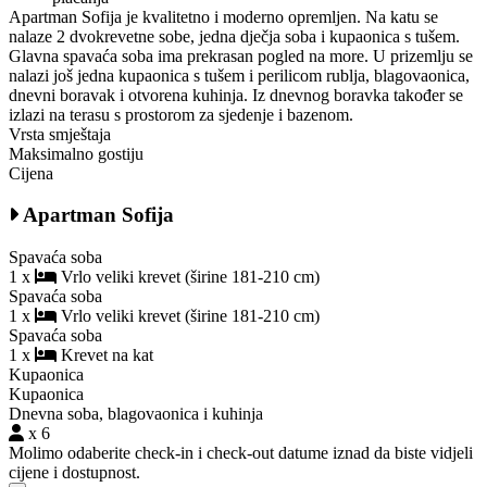
Apartman Sofija je kvalitetno i moderno opremljen. Na katu se
nalaze 2 dvokrevetne sobe, jedna dječja soba i kupaonica s tušem.
Glavna spavaća soba ima prekrasan pogled na more. U prizemlju se
nalazi još jedna kupaonica s tušem i perilicom rublja, blagovaonica,
dnevni boravak i otvorena kuhinja. Iz dnevnog boravka također se
izlazi na terasu s prostorom za sjedenje i bazenom.
Vrsta smještaja
Maksimalno gostiju
Cijena
Apartman Sofija
Spavaća soba
1 x
Vrlo veliki krevet (širine 181-210 cm)
Spavaća soba
1 x
Vrlo veliki krevet (širine 181-210 cm)
Spavaća soba
1 x
Krevet na kat
Kupaonica
Kupaonica
Dnevna soba, blagovaonica i kuhinja
x 6
Molimo odaberite check-in i check-out datume iznad da biste vidjeli
cijene i dostupnost.