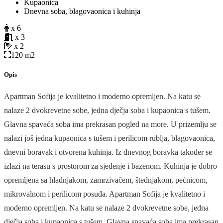
Kupaonica
Dnevna soba, blagovaonica i kuhinja
x 6
x 3
x 2
120 m2
Opis
Apartman Sofija je kvalitetno i moderno opremljen. Na katu se
nalaze 2 dvokrevetne sobe, jedna dječja soba i kupaonica s tušem.
Glavna spavaća soba ima prekrasan pogled na more. U prizemlju se
nalazi još jedna kupaonica s tušem i perilicom rublja, blagovaonica,
dnevni boravak i otvorena kuhinja. Iz dnevnog boravka također se
izlazi na terasu s prostorom za sjedenje i bazenom. Kuhinja je dobro
opremljena sa hladnjakom, zamrzivačem, štednjakom, pećnicom,
mikrovalnom i perilicom posuđa. Apartman Sofija je kvalitetno i
moderno opremljen. Na katu se nalaze 2 dvokrevetne sobe, jedna
dječja soba i kupaonica s tušem. Glavna spavaća soba ima prekrasan