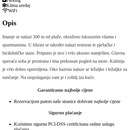
Parking
Klima uređaj
WiFi
Opis
Imanje se nalazi 300 m od plaže, okruženo luksuznim vilama i
apartmanima. U blizini se također nalazi restoran te pješačke i
biciklističke staze. Potpuno je nov i vrlo ukusno namješten. Glavna
spavaća soba je prostrana i ima prekrasan pogled na more. Kuhinja
je vrlo dobro opremljena. Oko bazena nalaze se ležaljke i ležaljke za
sunčanje. Na raspolaganju vam je i roštilj iza kuće.
Garantiramo najbolje cijene
Rezervacijom putem naše stranice dobivate najbolje cijene
Sigurno plaćanje
Koristimo sigurnu PCI-DSS certificiranu online uslugu
plaćanja