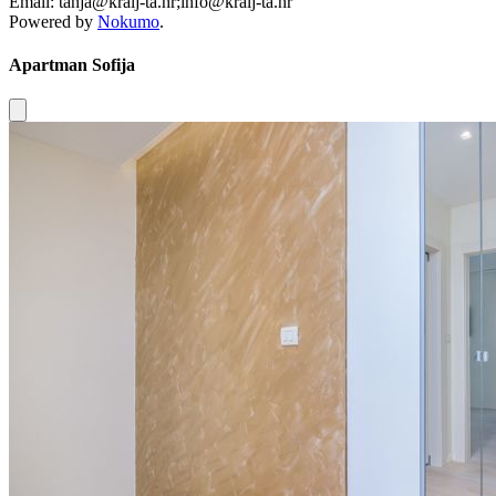
Email: tanja@kralj-ta.hr;info@kralj-ta.hr
Powered by
Nokumo
.
Apartman Sofija
Close modal