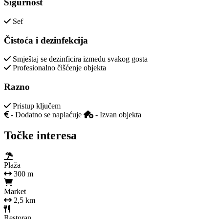
Sigurnost
Sef
Čistoća i dezinfekcija
Smještaj se dezinficira između svakog gosta
Profesionalno čišćenje objekta
Razno
Pristup ključem
- Dodatno se naplaćuje
- Izvan objekta
Točke interesa
Plaža
300 m
Market
2,5 km
Restoran