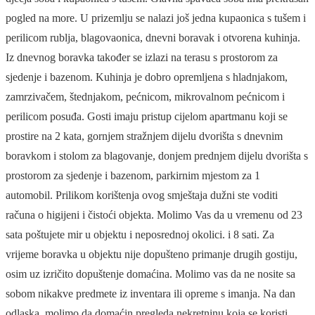
pogled na more. U prizemlju se nalazi još jedna kupaonica s tušem i
perilicom rublja, blagovaonica, dnevni boravak i otvorena kuhinja.
Iz dnevnog boravka također se izlazi na terasu s prostorom za
sjedenje i bazenom. Kuhinja je dobro opremljena s hladnjakom,
zamrzivačem, štednjakom, pećnicom, mikrovalnom pećnicom i
perilicom posuđa. Gosti imaju pristup cijelom apartmanu koji se
prostire na 2 kata, gornjem stražnjem dijelu dvorišta s dnevnim
boravkom i stolom za blagovanje, donjem prednjem dijelu dvorišta s
prostorom za sjedenje i bazenom, parkirnim mjestom za 1
automobil. Prilikom korištenja ovog smještaja dužni ste voditi
računa o higijeni i čistoći objekta. Molimo Vas da u vremenu od 23
sata poštujete mir u objektu i neposrednoj okolici. i 8 sati. Za
vrijeme boravka u objektu nije dopušteno primanje drugih gostiju,
osim uz izričito dopuštenje domaćina. Molimo vas da ne nosite sa
sobom nikakve predmete iz inventara ili opreme s imanja. Na dan
odlaska, molimo da domaćin pregleda nekretninu koja se koristi.