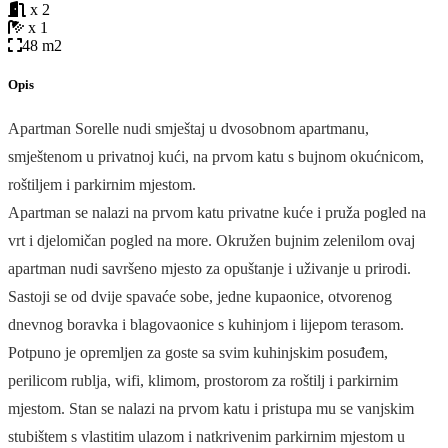
x 2
x 1
48 m2
Opis
Apartman Sorelle nudi smještaj u dvosobnom apartmanu,
smještenom u privatnoj kući, na prvom katu s bujnom okućnicom,
roštiljem i parkirnim mjestom.
Apartman se nalazi na prvom katu privatne kuće i pruža pogled na
vrt i djelomičan pogled na more. Okružen bujnim zelenilom ovaj
apartman nudi savršeno mjesto za opuštanje i uživanje u prirodi.
Sastoji se od dvije spavaće sobe, jedne kupaonice, otvorenog
dnevnog boravka i blagovaonice s kuhinjom i lijepom terasom.
Potpuno je opremljen za goste sa svim kuhinjskim posuđem,
perilicom rublja, wifi, klimom, prostorom za roštilj i parkirnim
mjestom. Stan se nalazi na prvom katu i pristupa mu se vanjskim
stubištem s vlastitim ulazom i natkrivenim parkirnim mjestom u