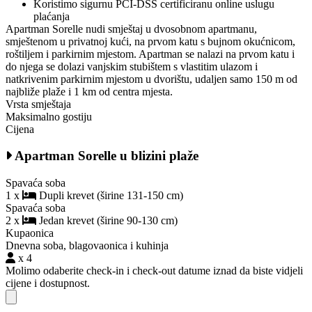
Koristimo sigurnu PCI-DSS certificiranu online uslugu
plaćanja
Apartman Sorelle nudi smještaj u dvosobnom apartmanu,
smještenom u privatnoj kući, na prvom katu s bujnom okućnicom,
roštiljem i parkirnim mjestom. Apartman se nalazi na prvom katu i
do njega se dolazi vanjskim stubištem s vlastitim ulazom i
natkrivenim parkirnim mjestom u dvorištu, udaljen samo 150 m od
najbliže plaže i 1 km od centra mjesta.
Vrsta smještaja
Maksimalno gostiju
Cijena
Apartman Sorelle u blizini plaže
Spavaća soba
1 x
Dupli krevet (širine 131-150 cm)
Spavaća soba
2 x
Jedan krevet (širine 90-130 cm)
Kupaonica
Dnevna soba, blagovaonica i kuhinja
x 4
Molimo odaberite check-in i check-out datume iznad da biste vidjeli
cijene i dostupnost.
Close modal