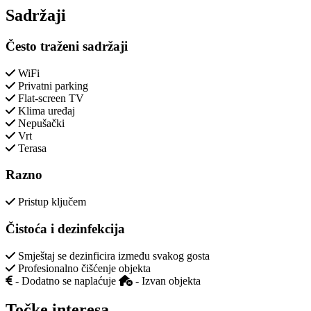
Sadržaji
Često traženi sadržaji
WiFi
Privatni parking
Flat-screen TV
Klima uređaj
Nepušački
Vrt
Terasa
Razno
Pristup ključem
Čistoća i dezinfekcija
Smještaj se dezinficira između svakog gosta
Profesionalno čišćenje objekta
- Dodatno se naplaćuje
- Izvan objekta
Točke interesa