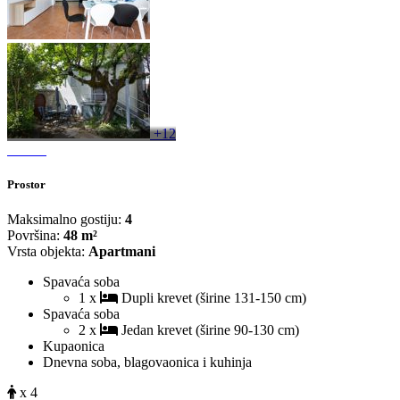
+12
Prostor
Maksimalno gostiju:
4
Površina:
48 m²
Vrsta objekta:
Apartmani
Spavaća soba
1 x
Dupli krevet (širine 131-150 cm)
Spavaća soba
2 x
Jedan krevet (širine 90-130 cm)
Kupaonica
Dnevna soba, blagovaonica i kuhinja
x 4