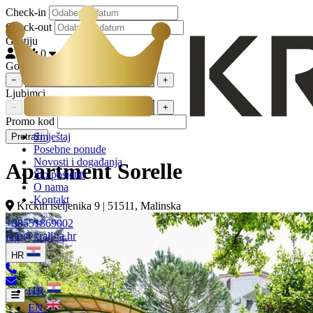
Check-in
Check-out
Gostiju
2
0
Gostiju
−
+
Ljubimci
−
+
Promo kod
Smještaj
Pretraži
Posebne ponude
Novosti i događanja
Apartment Sorelle
Što posjetiti
O nama
Kontakt
Krčkih iseljenika 9 | 51511, Malinska
+38551869002
info@kralj-ta.hr
HR
HR
EN