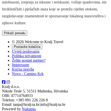
autobusom, ronjenja za iskusne i neiskusne, vožnje quadovima, niz
biciklističkih i pješačkih staza koje se protežu cijelim otokom,
razgledavanje znamenitosti te upoznavanje lokalnog stanovništva i
njihove kulture.
Prikaži ponudu
© 2026 Welcome to Kralj Travel
Postavke kolačića
Uvjeti poslovanja
Politika privatnosti
Želite postati partner?
Impressum
Kućna pravila
Novo - Camino Krk
Kralj d.o.o.
Nikole Tesle 5, 51511 Malinska, Hrvatska
OIB: 47714764933
Telefon: +385 091 226 226 8
Email: tanja@kralj-ta.hr;info@kralj-ta.hr
Powered by
Nokumo
.