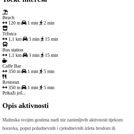
Beach
120 m
1 min
2 min
Tržnica
1,1 km
3 min
15 min
Bus station
1,1 km
3 min
15 min
Caffe Bar
350 m
1 min
5 min
Restoran
350 m
1 min
5 min
Prikaži još...
Opis aktivnosti
Malinska svojim gostima nudi niz zanimljivih aktivnosti tijekom
boravka, poput poludnevnih i cjelodnevnih izleta brodom ili