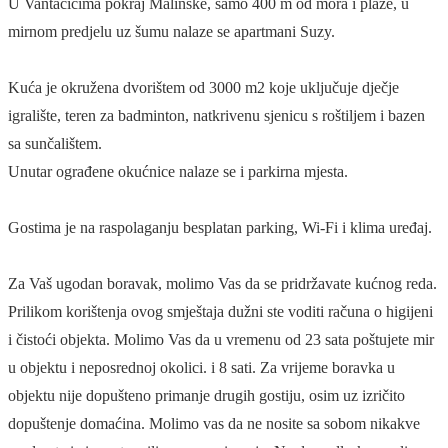
U Vantačićima pokraj Malinske, samo 400 m od mora i plaže, u
mirnom predjelu uz šumu nalaze se apartmani Suzy.
Kuća je okružena dvorištem od 3000 m2 koje uključuje dječje
igralište, teren za badminton, natkrivenu sjenicu s roštiljem i bazen
sa sunčalištem.
Unutar ograđene okućnice nalaze se i parkirna mjesta.
Gostima je na raspolaganju besplatan parking, Wi-Fi i klima uređaj.
Za Vaš ugodan boravak, molimo Vas da se pridržavate kućnog reda.
Prilikom korištenja ovog smještaja dužni ste voditi računa o higijeni
i čistoći objekta. Molimo Vas da u vremenu od 23 sata poštujete mir
u objektu i neposrednoj okolici. i 8 sati. Za vrijeme boravka u
objektu nije dopušteno primanje drugih gostiju, osim uz izričito
dopuštenje domaćina. Molimo vas da ne nosite sa sobom nikakve