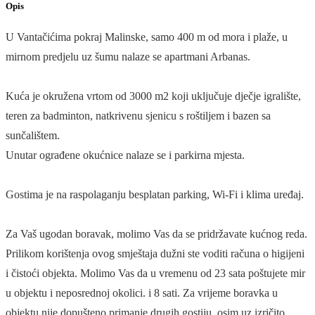
Opis
U Vantačićima pokraj Malinske, samo 400 m od mora i plaže, u
mirnom predjelu uz šumu nalaze se apartmani Arbanas.
Kuća je okružena vrtom od 3000 m2 koji uključuje dječje igralište,
teren za badminton, natkrivenu sjenicu s roštiljem i bazen sa
sunčalištem.
Unutar ograđene okućnice nalaze se i parkirna mjesta.
Gostima je na raspolaganju besplatan parking, Wi-Fi i klima uređaj.
Za Vaš ugodan boravak, molimo Vas da se pridržavate kućnog reda.
Prilikom korištenja ovog smještaja dužni ste voditi računa o higijeni
i čistoći objekta. Molimo Vas da u vremenu od 23 sata poštujete mir
u objektu i neposrednoj okolici. i 8 sati. Za vrijeme boravka u
objektu nije dopušteno primanje drugih gostiju, osim uz izričito