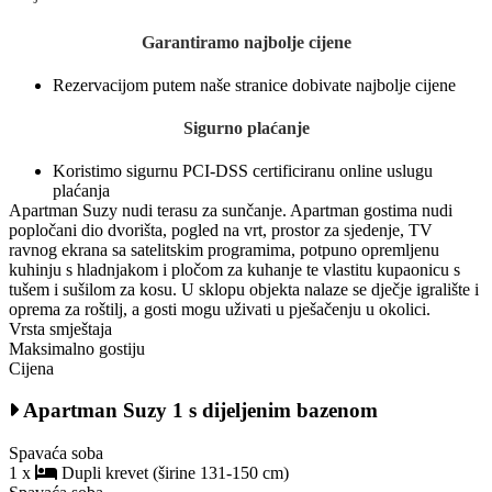
Garantiramo najbolje cijene
Rezervacijom putem naše stranice dobivate najbolje cijene
Sigurno plaćanje
Koristimo sigurnu PCI-DSS certificiranu online uslugu
plaćanja
Apartman Suzy nudi terasu za sunčanje. Apartman gostima nudi
popločani dio dvorišta, pogled na vrt, prostor za sjedenje, TV
ravnog ekrana sa satelitskim programima, potpuno opremljenu
kuhinju s hladnjakom i pločom za kuhanje te vlastitu kupaonicu s
tušem i sušilom za kosu. U sklopu objekta nalaze se dječje igralište i
oprema za roštilj, a gosti mogu uživati u pješačenju u okolici.
Vrsta smještaja
Maksimalno gostiju
Cijena
Apartman Suzy 1 s dijeljenim bazenom
Spavaća soba
1 x
Dupli krevet (širine 131-150 cm)