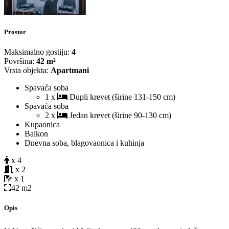
Prostor
Maksimalno gostiju:
4
Površina:
42 m²
Vrsta objekta:
Apartmani
Spavaća soba
1 x
Dupli krevet (širine 131-150 cm)
Spavaća soba
2 x
Jedan krevet (širine 90-130 cm)
Kupaonica
Balkon
Dnevna soba, blagovaonica i kuhinja
x 4
x 2
x 1
42 m2
Opis