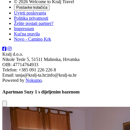
© 2026 Welcome to Kralj Travel
Postavke kolačića
Uvjeti poslovanja
Politika privatnosti
Želite postati partner?
Impressum
Kućna pravila
Novo - Camino Krk
Kralj d.o.o.
Nikole Tesle 5, 51511 Malinska, Hrvatska
OIB: 47714764933
Telefon: +385 091 226 226 8
Email: tanja@kralj-ta.hr;info@kralj-ta.hr
Powered by
Nokumo
.
Apartman Suzy 1 s dijeljenim bazenom
Close modal