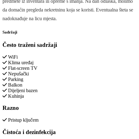
predmete iz inventara ili opreme s imanja. Na dan odlaska, molimo
da domaćin pregleda nekretninu koja se koristi. Eventualna šteta se
nadoknađuje na licu mjesta.
Sadržaji
Često traženi sadržaji
WiFi
Klima uređaj
Flat-screen TV
Nepušački
Parking
Balkon
Dijeljeni bazen
Kuhinja
Razno
Pristup ključem
Čistoća i dezinfekcija