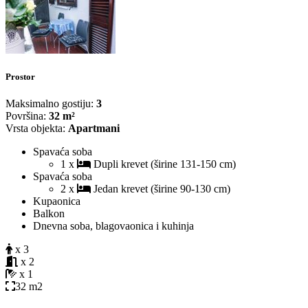
Prostor
Maksimalno gostiju:
3
Površina:
32 m²
Vrsta objekta:
Apartmani
Spavaća soba
1 x
Dupli krevet (širine 131-150 cm)
Spavaća soba
2 x
Jedan krevet (širine 90-130 cm)
Kupaonica
Balkon
Dnevna soba, blagovaonica i kuhinja
x 3
x 2
x 1
32 m2