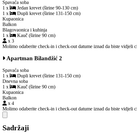
Spavaća soba
1 x
Jedan krevet (širine 90-130 cm)
1 x
Dupli krevet (širine 131-150 cm)
Kupaonica
Balkon
Blagovaonica i kuhinja
1 x
Kauč (širine 90 cm)
x 3
Molimo odaberite check-in i check-out datume iznad da biste vidjeli ci
Apartman Bilandžić 2
Spavaća soba
1 x
Dupli krevet (širine 131-150 cm)
Dnevna soba
1 x
Kauč (širine 90 cm)
Kupaonica
Balkon
x 4
Molimo odaberite check-in i check-out datume iznad da biste vidjeli ci
Close modal
Sadržaji