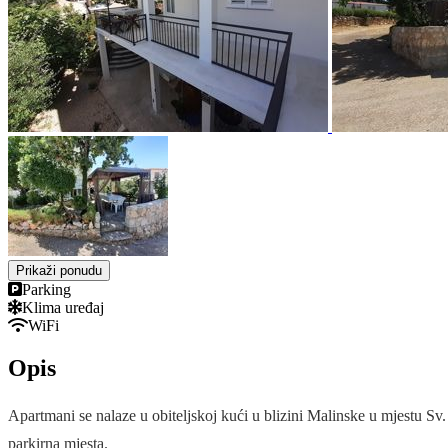
Prikaži ponudu
Parking
Klima uređaj
WiFi
Opis
Apartmani se nalaze u obiteljskoj kući u blizini Malinske u mjestu Sv.
parkirna mjesta.