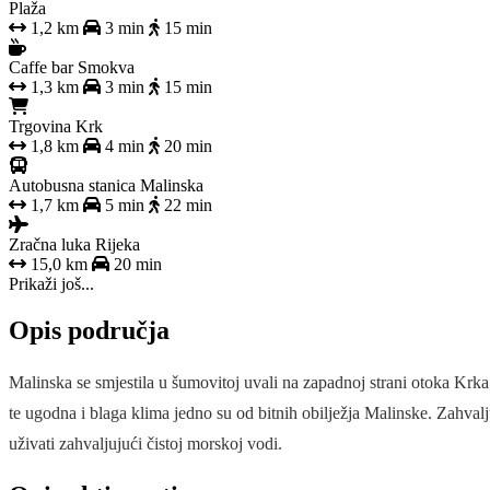
Plaža
1,2 km
3 min
15 min
Caffe bar Smokva
1,3 km
3 min
15 min
Trgovina Krk
1,8 km
4 min
20 min
Autobusna stanica Malinska
1,7 km
5 min
22 min
Zračna luka Rijeka
15,0 km
20 min
Prikaži još...
Opis područja
Malinska se smjestila u šumovitoj uvali na zapadnoj strani otoka Krka
te ugodna i blaga klima jedno su od bitnih obilježja Malinske. Zahva
uživati zahvaljujući čistoj morskoj vodi.