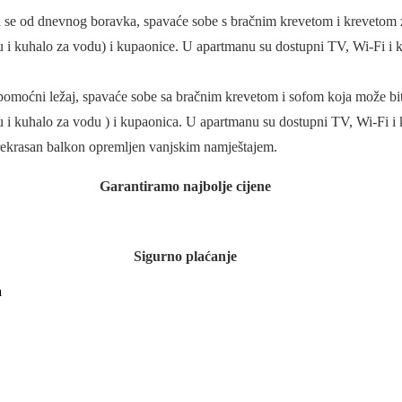
ji se od dnevnog boravka, spavaće sobe s bračnim krevetom i krevetom 
i kuhalo za vodu) i kupaonice. U apartmanu su dostupni TV, Wi-Fi i kli
omoćni ležaj, spavaće sobe sa bračnim krevetom i sofom koja može bit
i kuhalo za vodu ) i kupaonica. U apartmanu su dostupni TV, Wi-Fi i kl
 prekrasan balkon opremljen vanjskim namještajem.
Garantiramo najbolje cijene
Sigurno plaćanje
a