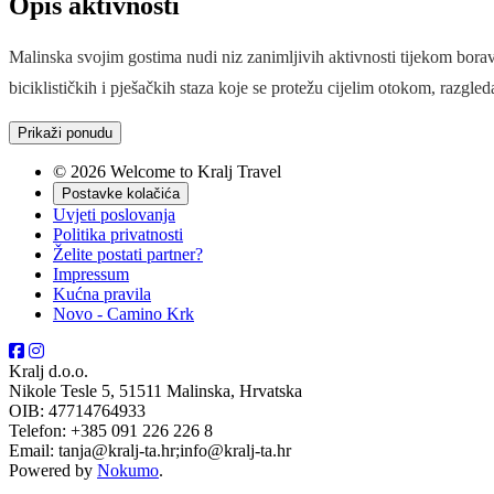
Opis aktivnosti
Malinska svojim gostima nudi niz zanimljivih aktivnosti tijekom bora
biciklističkih i pješačkih staza koje se protežu cijelim otokom, razgl
Prikaži ponudu
© 2026 Welcome to Kralj Travel
Postavke kolačića
Uvjeti poslovanja
Politika privatnosti
Želite postati partner?
Impressum
Kućna pravila
Novo - Camino Krk
Kralj d.o.o.
Nikole Tesle 5, 51511 Malinska, Hrvatska
OIB: 47714764933
Telefon: +385 091 226 226 8
Email: tanja@kralj-ta.hr;info@kralj-ta.hr
Powered by
Nokumo
.